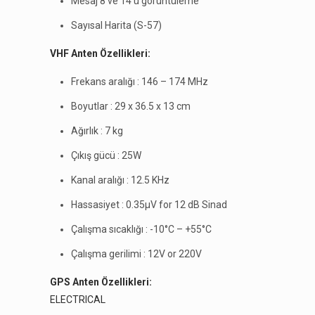
Mesaj 8 ve 14’ü görüntüleme
Sayısal Harita (S-57)
VHF Anten Özellikleri:
Frekans aralığı : 146 – 174 MHz
Boyutlar : 29 x 36.5 x 13 cm
Ağırlık : 7 kg
Çıkış gücü : 25W
Kanal aralığı : 12.5 KHz
Hassasiyet : 0.35µV for 12 dB Sinad
Çalışma sıcaklığı : -10°C – +55°C
Çalışma gerilimi : 12V or 220V
GPS Anten Özellikleri:
ELECTRICAL