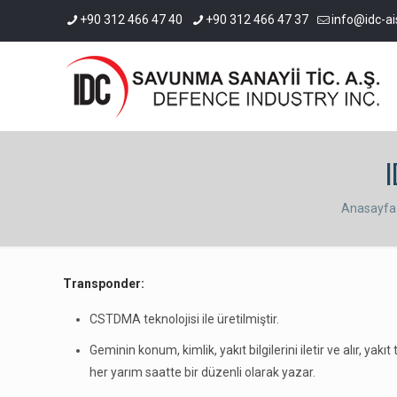
+90 312 466 47 40
+90 312 466 47 37
info@idc-ai
I
Anasayfa
Transponder:
CSTDMA teknolojisi ile üretilmiştir.
Geminin konum, kimlik, yakıt bilgilerini iletir ve alır, yakı
her yarım saatte bir düzenli olarak yazar.