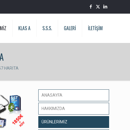
MİZ
KLAS A
S.S.S.
GALERİ
İLETİŞİM
TA
57 HARİTA
ANASAYFA
HAKKIMIZDA
ÜRÜNLERİMİZ