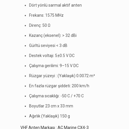
Dört yönlü sarmal aktif anten
Frekans: 1575 MHz
Direnç: 50 Ω
Kazanç (eksenel): > 32 dBi
Gürltü seviyesi < 3 dB
Destek voltajı: 5±0.5 V DC
Çalışma gerilimi: 9–15 V DC
Rüzgar yüzeyi : (Yaklaşık) 0.0072 m²
En fazla rüzgar şiddeti: 200 km/h
Çalışma sıcaklığı: -50 C / +70 C
Boyutlar 23 cm x 33 mm
Ağırlık (Yaklaşık) 150 g
VHF Anten Markası : AC Marine CX4-3