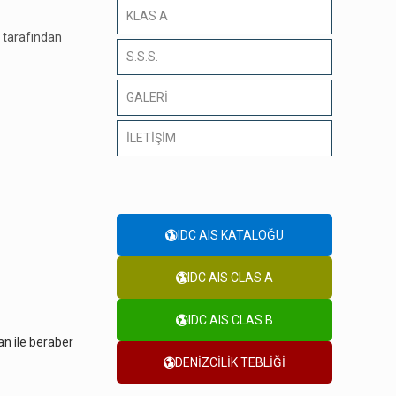
KLAS A
u tarafından
S.S.S.
GALERİ
İLETİŞİM
IDC AIS KATALOĞU
IDC AIS CLAS A
IDC AIS CLAS B
an ile beraber
DENİZCİLİK TEBLİĞİ