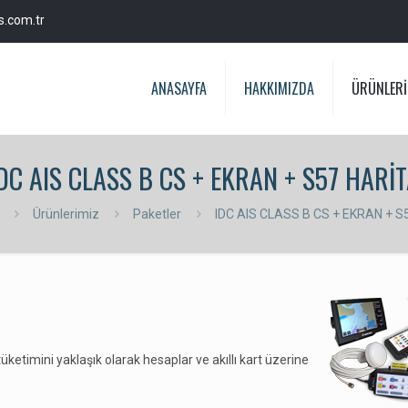
s.com.tr
ANASAYFA
HAKKIMIZDA
ÜRÜNLERİ
DC AIS CLASS B CS + EKRAN + S57 HARİ
Ürünlerimiz
Paketler
IDC AIS CLASS B CS + EKRAN + S
t tüketimini yaklaşık olarak hesaplar ve akıllı kart üzerine