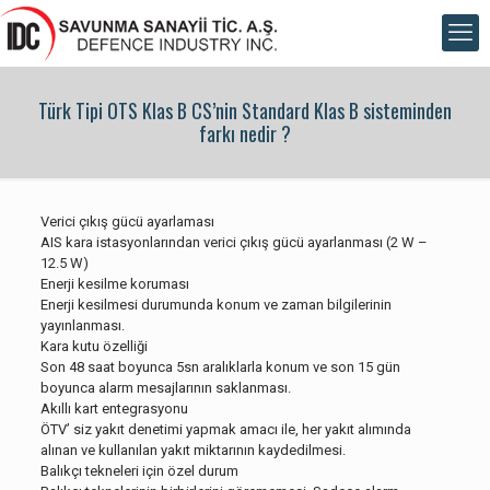
Türk Tipi OTS Klas B CS’nin Standard Klas B sisteminden
farkı nedir ?
Verici çıkış gücü ayarlaması
AIS kara istasyonlarından verici çıkış gücü ayarlanması (2 W –
12.5 W)
Enerji kesilme koruması
Enerji kesilmesi durumunda konum ve zaman bilgilerinin
yayınlanması.
Kara kutu özelliği
Son 48 saat boyunca 5sn aralıklarla konum ve son 15 gün
boyunca alarm mesajlarının saklanması.
Akıllı kart entegrasyonu
ÖTV’ siz yakıt denetimi yapmak amacı ile, her yakıt alımında
alınan ve kullanılan yakıt miktarının kaydedilmesi.
Balıkçı tekneleri için özel durum