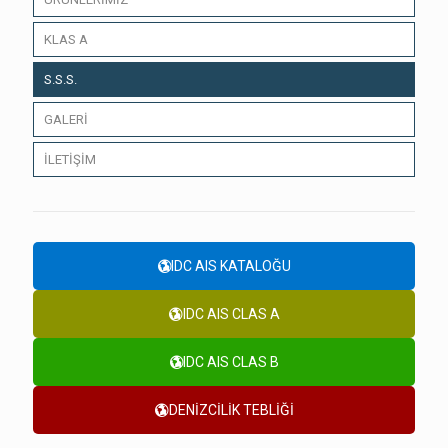
KLAS A
S.S.S.
GALERİ
İLETİŞİM
IDC AIS KATALOĞU
IDC AIS CLAS A
IDC AIS CLAS B
DENİZCİLİK TEBLİĞİ