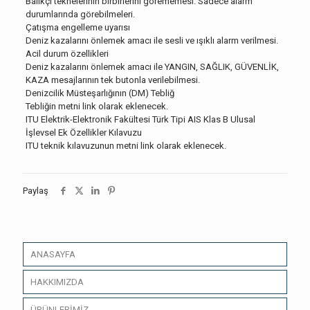
Balıkçı teknelerinin birbirlerini görememesi. Sadece alarm
durumlarında görebilmeleri.
Çatışma engelleme uyarısı
Deniz kazalarını önlemek amacı ile sesli ve ışıklı alarm verilmesi.
Acil durum özellikleri
Deniz kazalarını önlemek amacı ile YANGIN, SAĞLIK, GÜVENLİK,
KAZA mesajlarının tek butonla verilebilmesi.
Denizcilik Müsteşarlığının (DM) Tebliğ
Tebliğin metni link olarak eklenecek.
ITU Elektrik-Elektronik Fakültesi Türk Tipi AIS Klas B Ulusal
İşlevsel Ek Özellikler Kılavuzu
ITU teknik kılavuzunun metni link olarak eklenecek.
Paylaş
ANASAYFA
HAKKIMIZDA
ÜRÜNLERİMİZ